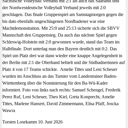
Sächsische Volleyball Verband mit 2:1 als auch das Saarland und
der Nordwestdeutsche Volleyball Verband jeweils mit 2:0
geschlagen. Das finale Gruppenspiel am Samstagmorgen gegen die
bis dato ebenfalls ungeschlagenen Nordbadener war eine
Machtdemonstration. Mit 25:9 und 25:13 sicherte sich die SBVV
Mannschaft den Gruppensieg. Da auch das nächste Spiel gegen
Schleswig-Holstein mit 2:0 gewonnen wurde, stand das Team im
Halbfinale. Dort unterlag man den Bayern deutlich mit 0:2. Das
Spiel um Platz drei war dann wieder eine knappe Angelegenheit in
der Berlin mit 2:1 die Oberhand behielt und die Südbadnerinnen auf
Platz 4 von 17 Teams schickte. Amelie Tittes und Leni Scheuer
wurden im Anschluss an das Turnier vom Landestrainer Baden-
Württemberg über die Nominierung für den Ba-Wü-Kader
informiert. Foto von links nach rechts: Samuel Schengel, Frederik
Perez Ruf, Leni Scheuer, Theo Kiel, Greta Konprecht, Amelie
Tittes, Marlene Hansert, David Zimmermann, Elisa Pfaff, Joscka
Wawra
Torsten Losekamm
10. Juni 2026