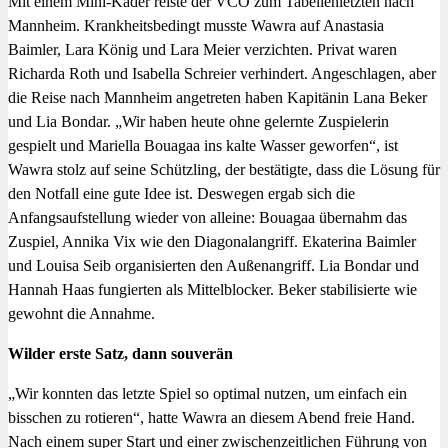
Mit einem Mini-Kader reiste der VCO zum Tabellenletzten nach
Mannheim. Krankheitsbedingt musste Wawra auf Anastasia
Baimler, Lara König und Lara Meier verzichten. Privat waren
Richarda Roth und Isabella Schreier verhindert. Angeschlagen, aber
die Reise nach Mannheim angetreten haben Kapitänin Lana Beker
und Lia Bondar. „Wir haben heute ohne gelernte Zuspielerin
gespielt und Mariella Bouagaa ins kalte Wasser geworfen“, ist
Wawra stolz auf seine Schützling, der bestätigte, dass die Lösung für
den Notfall eine gute Idee ist. Deswegen ergab sich die
Anfangsaufstellung wieder von alleine: Bouagaa übernahm das
Zuspiel, Annika Vix wie den Diagonalangriff. Ekaterina Baimler
und Louisa Seib organisierten den Außenangriff. Lia Bondar und
Hannah Haas fungierten als Mittelblocker. Beker stabilisierte wie
gewohnt die Annahme.
Wilder erste Satz, dann souverän
„Wir konnten das letzte Spiel so optimal nutzen, um einfach ein
bisschen zu rotieren“, hatte Wawra an diesem Abend freie Hand.
Nach einem super Start und einer zwischenzeitlichen Führung von